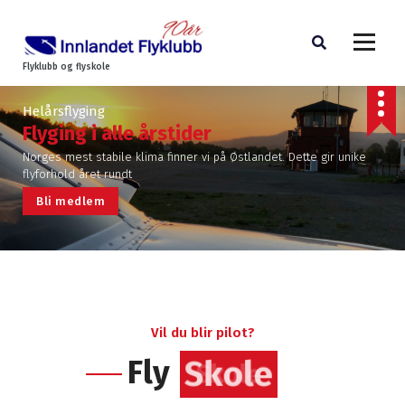
Flyklubb og flyskole
Helårsflyging
Flyging i alle årstider
Norges mest stabile klima finner vi på Østlandet. Dette gir unike
flyforhold året rundt
B
l
i
m
e
d
l
e
m
Vil du blir pilot?
Fly
Skole