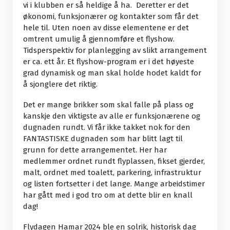
vi i klubben er så heldige å ha. Deretter er det
økonomi, funksjonærer og kontakter som får det
hele til. Uten noen av disse elementene er det
omtrent umulig å gjennomføre et flyshow.
Tidsperspektiv for planlegging av slikt arrangement
er ca. ett år. Et flyshow-program er i det høyeste
grad dynamisk og man skal holde hodet kaldt for
å sjonglere det riktig.
Det er mange brikker som skal falle på plass og
kanskje den viktigste av alle er funksjonærene og
dugnaden rundt. Vi får ikke takket nok for den
FANTASTISKE dugnaden som har blitt lagt til
grunn for dette arrangementet. Her har
medlemmer ordnet rundt flyplassen, fikset gjerder,
malt, ordnet med toalett, parkering, infrastruktur
og listen fortsetter i det lange. Mange arbeidstimer
har gått med i god tro om at dette blir en knall
dag!
Flydagen Hamar 2024 ble en solrik, historisk dag