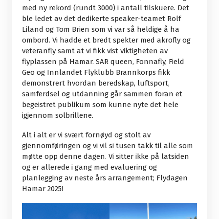
med ny rekord (rundt 3000) i antall tilskuere. Det
ble ledet av det dedikerte speaker-teamet Rolf
Liland og Tom Brien som vi var så heldige å ha
ombord. Vi hadde et bredt spekter med akrofly og
veteranfly samt at vi fikk vist viktigheten av
flyplassen på Hamar. SAR queen, Fonnafly, Field
Geo og Innlandet Flyklubb Brannkorps fikk
demonstrert hvordan beredskap, luftsport,
samferdsel og utdanning går sammen foran et
begeistret publikum som kunne nyte det hele
igjennom solbrillene.
Alt i alt er vi svært fornøyd og stolt av
gjennomføringen og vi vil si tusen takk til alle som
møtte opp denne dagen. Vi sitter ikke på latsiden
og er allerede i gang med evaluering og
planlegging av neste års arrangement; Flydagen
Hamar 2025!