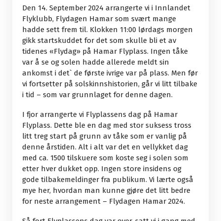
Den 14. September 2024 arrangerte vi i Innlandet
Flyklubb, Flydagen Hamar som svært mange
hadde sett frem til. Klokken 11:00 lørdags morgen
gikk startskuddet for det som skulle bli et av
tidenes «Flydag» på Hamar Flyplass. Ingen tåke
var å se og solen hadde allerede meldt sin
ankomst i det` de første ivrige var på plass. Men før
vi fortsetter på solskinnshistorien, går vi litt tilbake
i tid – som var grunnlaget for denne dagen.
I fjor arrangerte vi Flyplassens dag på Hamar
Flyplass. Dette ble en dag med stor suksess tross
litt treg start på grunn av tåke som er vanlig på
denne årstiden. Alt i alt var det en vellykket dag
med ca. 1500 tilskuere som koste seg i solen som
etter hver dukket opp. Ingen store insidens og
gode tilbakemeldinger fra publikum. Vi lærte også
mye her, hvordan man kunne gjøre det litt bedre
for neste arrangement – Flydagen Hamar 2024.