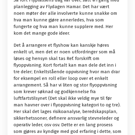
Så fort Flyplassens dag var over, satt vi i gang med
planlegging av Flydagen Hamar. Det har vært
noen møter der alle involverte kunne snakke om
hva man kunne gjøre annerledes, hva som
fungerte og hva man kunne supplere med. Her
kom det mange gode ideer.
Det å arrangere et flyshow kan kanskje høres
enkelt ut, men det er noen utfordringer som må
løses og hensyn skal tas Ref. forskrift om
flyoppvisning. Kort fortalt kan man dele det inn i
tre deler; Enkeltstående oppvisning hvor man drar
for eksempel en roll eller loop over et enkelt
arrangement. Så har vi liten og stor flyoppvisning
som krever søknad og godkjennelse fra
luftfartstilsynet (Det skal ikke veldig mye til før
man havner over i flyoppvisning kategori to og tre).
Her skal det lages risikoanalyse, beredskapsplan,
sikkerhetssoner, definere ansvarlig stevneleder og
operativ leder, osv osv. Dette er en lang prosess
som gjøres av kyndige med god erfaring i dette, som