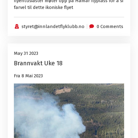
flyentusiaster møter opp på Hamar flyplass for å si
farvel til dette ikoniske flyet
styret@innlandetflyklubb.no
0 Comments
Uncategorized
31
May 31 2023
Brannvakt Uke 18
May, 2023
Fra 8 Mai 2023